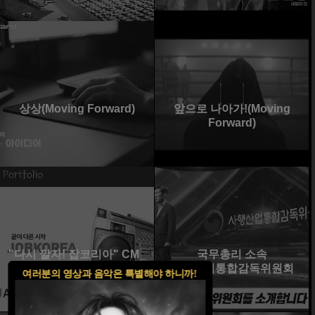
상상(Moving Forward)
앞으로 나아가!(Moving
Forward)
"다시 깔자! 잡코리아" CM_
국무총리 소속
라디오광고
사행산업통합감독위원회
여러분의 영상과 음악은 특별해야 하니까!