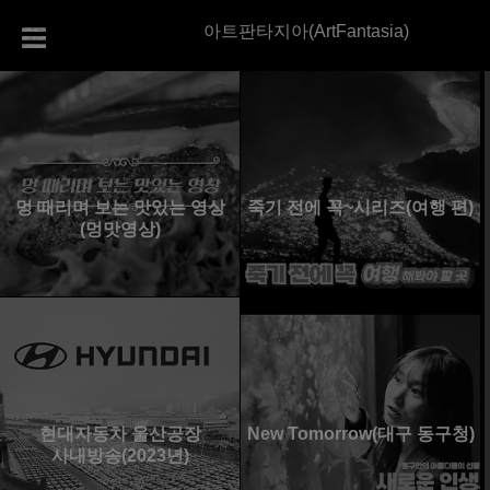
아트판타지아(ArtFantasia)
멍 때리며 보는 맛있는 영상
죽기 전에 꼭~시리즈(여행 편)
(멍맛영상)
현대자동차 울산공장
New Tomorrow(대구 동구청)
사내방송(2023년)