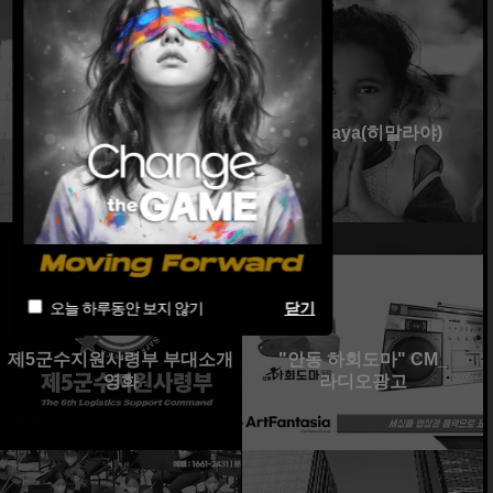
신용보증기금
Himalaya(히말라야)
사이버보안관제센터
오늘 하루동안 보지 않기
닫기
제5군수지원사령부 부대소개
"안동 하회도마" CM_
영화
라디오광고