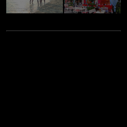
https://www.malaysiaairlines.com
광고
공식 웹,앱 예약 전용 혜택 인기노선 특가
확인
유류할증료 부담없이, 어워드 수상에 빛나는
프리미엄 서비스를 경험해보세요
https://smartstore.naver.com/skyport
광고
아트사이언스 뮤지엄
할인티켓
아이들과 함께 싱가포르 마리나
베이 샌즈 아트사이언스 뮤지엄
할인 입장권