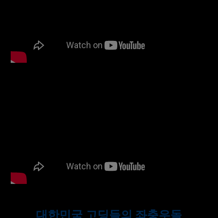
대한민국 고딩들의 좌충우돌