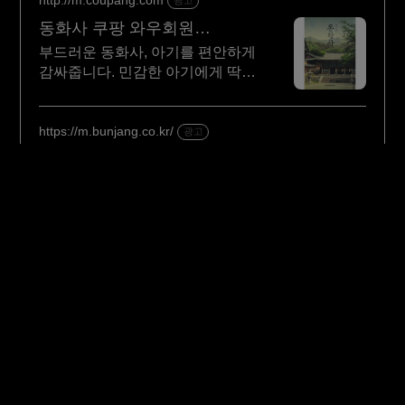
http://m.coupang.com
광고
동화사 쿠팡 와우회원
무료반품
부드러운 동화사, 아기를 편안하게
감싸줍니다. 민감한 아기에게 딱!
30일 무료반품으로 부담 없이
사용해요.
https://m.bunjang.co.kr/
광고
지금 가장 핫한 S20
번개장터에서 새상품급
컨디션으로! 가격 부담없이
구매하세요 전국 각지에서
올라오는 전국구 최다 상품 매일
10만 개 이상의 신규 상품 업로드
여러분의 이야기는 특별해야 합니다!