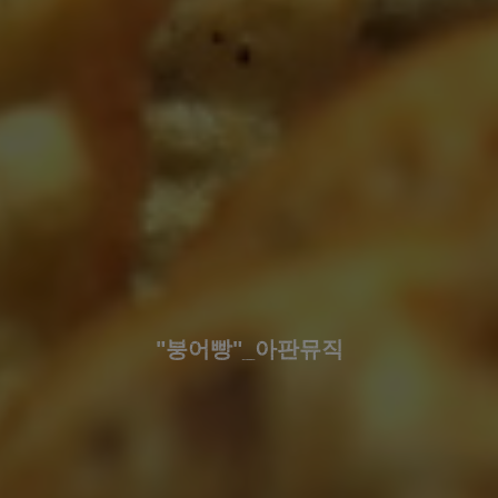
"붕어빵"_아판뮤직