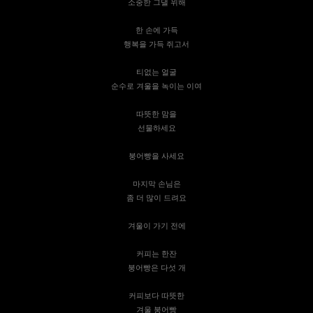
소중한 그댈 위해
한 손에 가득
행복을 가득 쥐고서
티없는 얼굴
순수로 겨울을 녹이는 이여
따뜻한 맘을
선물하세요
붕어빵을 사세요
마지막 손님은
좀 더 많이 드려요
겨울이 가기 전에
커피는 한잔
붕어빵은 다섯 개
커피보다 따뜻한
겨울 붕어빵