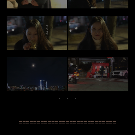
===========================
↓
= Music Download =↓