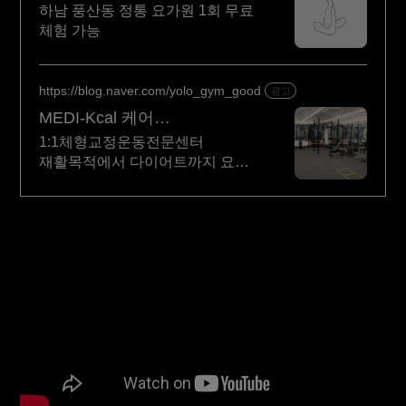
하남 풍산동 정통 요가원 1회 무료
체험 가능
https://blog.naver.com/yolo_gym_good
광고
MEDI-Kcal 케어
1:1재활운동전문센터
1:1체형교정운동전문센터
재활목적에서 다이어트까지 요가
요가 재활운동 자세교정
수성구재활 범어동재활 대구재활
대구교정