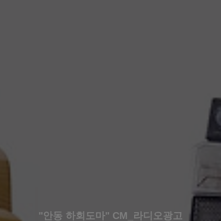
"안동 하회도마" CM_라디오광고