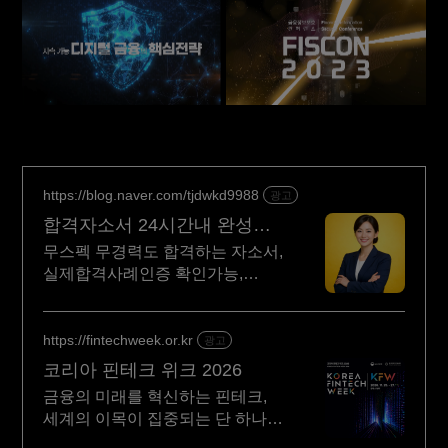
https://blog.naver.com/tjdwkd9988
광고
합격자소서 24시간내 완성
서류 합격의 비밀
무스펙 무경력도 합격하는 자소서,
실제합격사례인증 확인가능,
초안없어도 가능
https://fintechweek.or.kr
광고
코리아 핀테크 위크 2026
금융의 미래를 혁신하는 핀테크,
세계의 이목이 집중되는 단 하나의
장!