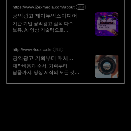
https://www.j2exmedia.com/about
광고
공익광고 제이투익스미디어
기관 기업 공익광고 실적 다수
보유, AI 영상 기술력으로
고퀄리티 제작 시스템 브랜드
전략, 콘텐츠 제작, 디지털 마케팅,
온라인 광고, 방송송출 대행
http://www.4cuz.co.kr
광고
공익광고 기획부터 매체
대행까지
제작비용과 순서. 기획부터
납품까지. 영상 제작의 모든 것을
함께 고민하겠습니다. 기획부터
매체까지 무엇이든 편하게
문의주시면 성심을 다해
답변드리겠습니다.