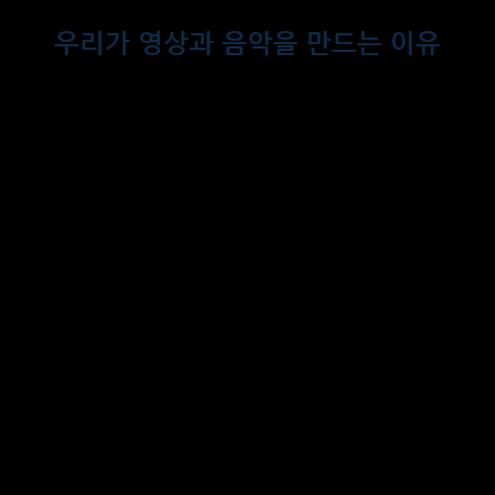
우리가 영상과 음악을 만드는 이유
사는곳이 어디든
피부색이 어떻든
취미가 뭐든
기분이 어떻든
나이에 상관없이
사람들은 공통점이 있지
본다는 것
듣는다는 것
이것이 우리가 영상과 음악을 만드는 이유지
그런데, 나라, 문화, 사람, 나이마다
취향이 다르다는 걸 이제 알았네