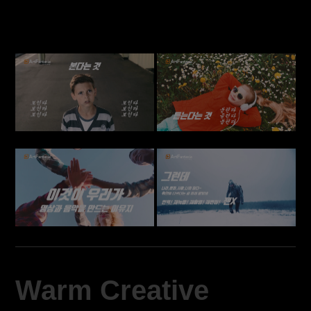
번역! 재녹음! 재촬영! 재편집! 젠X!
Warm Creative