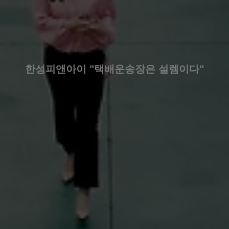
한성피앤아이 "택배운송장은 설렘이다"