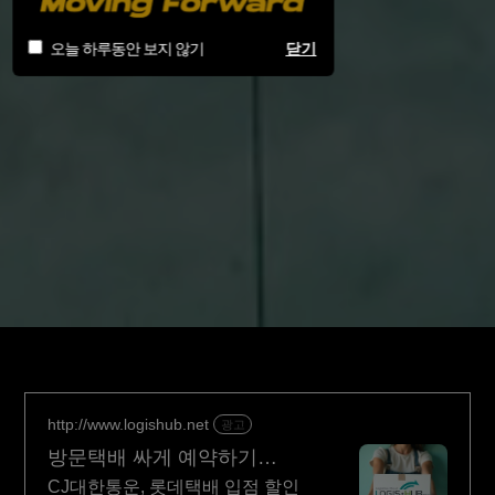
오늘 하루동안 보지 않기
닫기
http://www.logishub.net
광고
방문택배 싸게 예약하기
스마트스토어 주문연동
CJ대한통운, 롯데택배 입점 할인