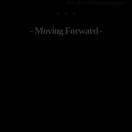
아트판타지아(ArtFantasia)
- Moving Forward -
여러분의 이야기가 세상에 울려 퍼질 수 있도록
여러분의 이야기는 특별해야 합니다!