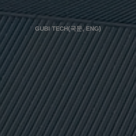
GUBI TECH(국문, ENG)