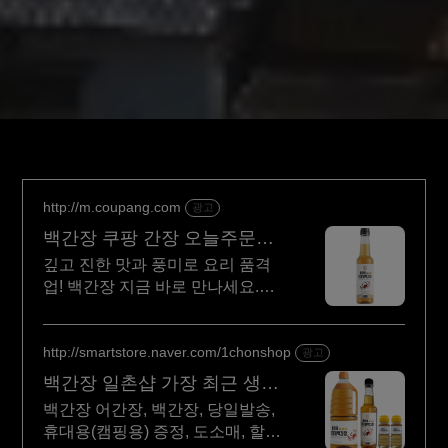
http://m.coupang.com
광고
백간장 쿠팡 간장 오늘주문
내일도착
깊고 진한 맛과 풍미로 요리 품격
업! 백간장 지금 바로 만나세요.
식탁 위 미식의 시작, 감칠맛
가득한 간장 쿠팡 로켓배송으로!
http://smartstore.naver.com/1chonshop
광고
백간장 일촌샵 가장 최근 생산
상품 발송
백간장 어간장, 백간장, 당일발송,
휴대용(캠핑용) 증정, 도소매, 할인